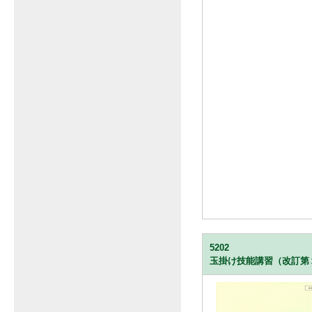
5202
玉掛け技能講習（改訂第２